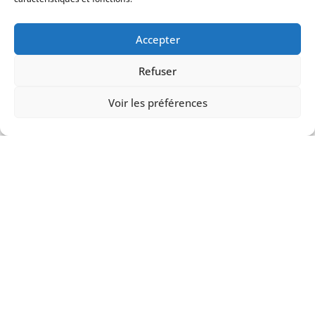
Formations
régulières
Accepter
Refuser
Voir les préférences
Disponibles du
lundi au samedi
TÉMOIGNAGES DE