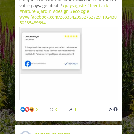
votre paysage idéal. !
#paysagiste
#feedback
#nature
#jardin
#design
#écologie
www.facebook.com/26335420552762729_102430
50235489694
0
0
1