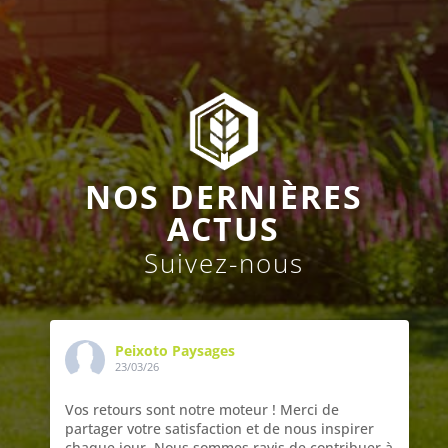
NOS DERNIÈRES
ACTUS
Suivez-nous
Peixoto Paysages
23/03/26
Vos retours sont notre moteur ! Merci de
partager votre satisfaction et de nous inspirer
chaque jour. Nous sommes ravis de contribuer à