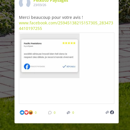
Peixoto Paysages
23/03/26
Merci beaucoup pour votre avis !
www.facebook.com/25945138215157305_283473
4410197255
0
0
0