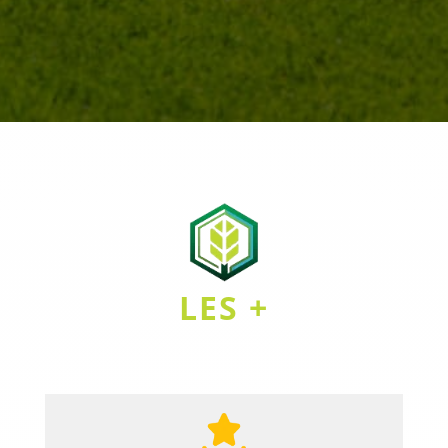
LES +