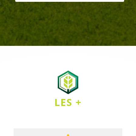
LES +