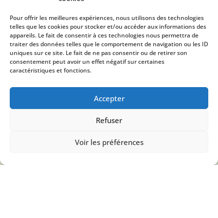
TÉMOIGNAGES DE
NOS CLIENTS
Pour offrir les meilleures expériences, nous utilisons des technologies
telles que les cookies pour stocker et/ou accéder aux informations des
appareils. Le fait de consentir à ces technologies nous permettra de
traiter des données telles que le comportement de navigation ou les ID
uniques sur ce site. Le fait de ne pas consentir ou de retirer son
consentement peut avoir un effet négatif sur certaines
caractéristiques et fonctions.
Accepter
Refuser
Voir les préférences
ALIMOGES
«Réalisation d'un clôture avec de 1.93m avec
plaque de soubassement: utilisation de