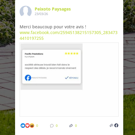
Peixoto Paysages
23/03/26
Merci beaucoup pour votre avis !
www.facebook.com/25945138215157305_283473
4410197255
0
0
0